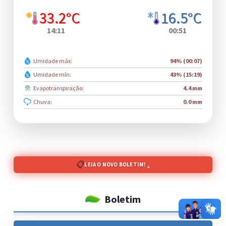
33.2°C
16.5°C
14:11
00:51
Umidade máx:
94% (00:07)
Umidade mín:
43% (15:19)
Evapotranspiração:
4.4 mm
Chuva:
0.0 mm
📋
LEIA O NOVO BOLETIM!
↓
Boletim