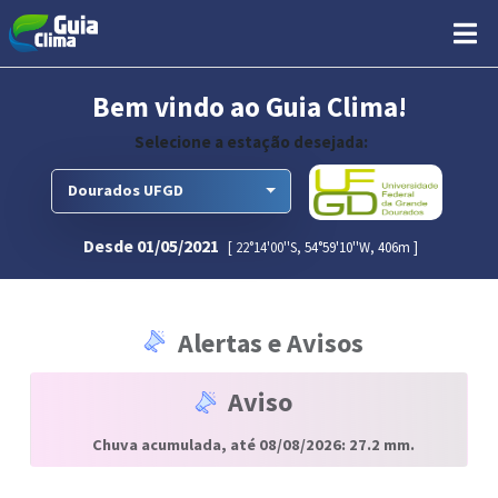
Bem vindo ao Guia Clima!
Selecione a estação desejada:
Toggle Dropdown
Dourados UFGD
Desde 01/05/2021
[ 22°14'00''S, 54°59'10''W, 406m ]
Alertas e Avisos
Aviso
Chuva acumulada, até 08/08/2026: 27.2 mm.