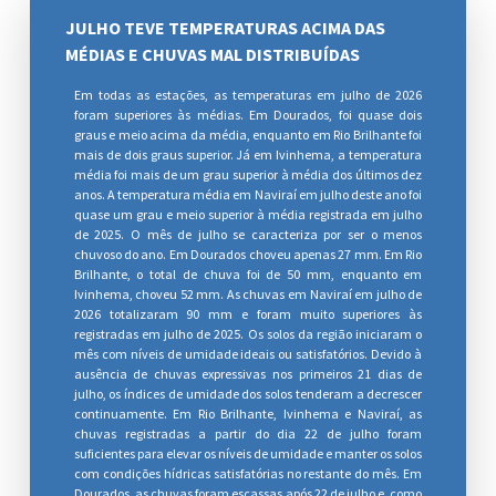
JULHO TEVE TEMPERATURAS ACIMA DAS
MÉDIAS E CHUVAS MAL DISTRIBUÍDAS
Em todas as estações, as temperaturas em julho de 2026
foram superiores às médias. Em Dourados, foi quase dois
graus e meio acima da média, enquanto em Rio Brilhante foi
mais de dois graus superior. Já em Ivinhema, a temperatura
média foi mais de um grau superior à média dos últimos dez
anos. A temperatura média em Naviraí em julho deste ano foi
quase um grau e meio superior à média registrada em julho
de 2025. O mês de julho se caracteriza por ser o menos
chuvoso do ano. Em Dourados choveu apenas 27 mm. Em Rio
Brilhante, o total de chuva foi de 50 mm, enquanto em
Ivinhema, choveu 52 mm. As chuvas em Naviraí em julho de
2026 totalizaram 90 mm e foram muito superiores às
registradas em julho de 2025. Os solos da região iniciaram o
mês com níveis de umidade ideais ou satisfatórios. Devido à
ausência de chuvas expressivas nos primeiros 21 dias de
julho, os índices de umidade dos solos tenderam a decrescer
continuamente. Em Rio Brilhante, Ivinhema e Naviraí, as
chuvas registradas a partir do dia 22 de julho foram
suficientes para elevar os níveis de umidade e manter os solos
com condições hídricas satisfatórias no restante do mês. Em
Dourados, as chuvas foram escassas após 22 de julho e, como