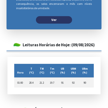
consequência, os solos encerraram o mês com níveis
insatisfatórios de umidade.
Ver
Leituras Horárias de Hoje: (09/08/2026)
T
TM
Tm
UR
URM
URm
U2
Hora
(ºC)
(ºC)
(ºC)
(%)
(%)
(%)
(m/s)
D
01:00
20.4
21.2
19.7
91
92
90
2.83